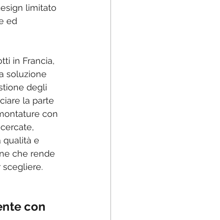
esign limitato 
e ed 
ti in Francia, 
la soluzione 
stione degli 
ciare la parte 
i montature con 
icercate, 
a qualità e 
one che rende 
scegliere. 
ente con 