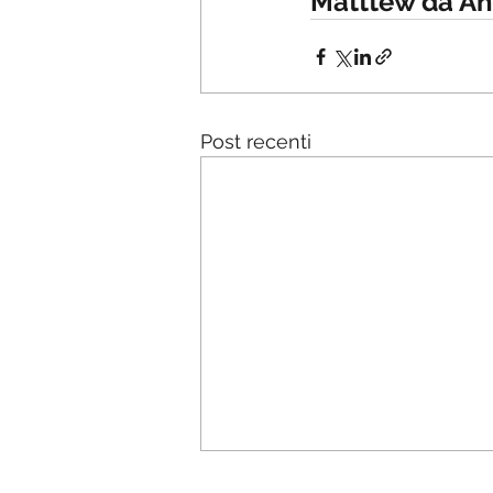
Matttew da Ang
Post recenti