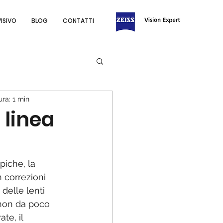
VISIVO
BLOG
CONTATTI
ura: 1 min
 linea
piche, la 
 correzioni 
 delle lenti 
non da poco 
te, il 